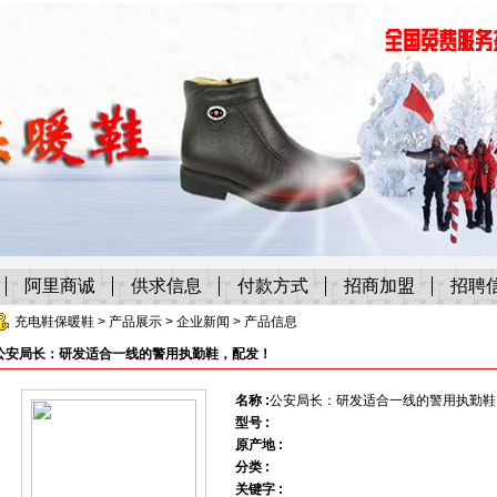
阿里商诚
供求信息
付款方式
招商加盟
招聘
充电鞋保暖鞋
>
产品展示
>
企业新闻
> 产品信息
公安局长：研发适合一线的警用执勤鞋，配发！
名称 :
公安局长：研发适合一线的警用执勤鞋
型号 :
原产地 :
分类 :
关键字 :