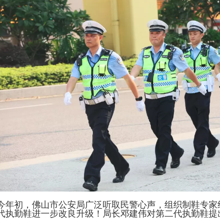
今年初，佛山市公安局广泛听取民警心声，组织制鞋专家
代执勤鞋进一步改良升级！局长邓建伟对第二代执勤鞋提