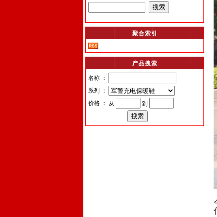
聚合索引
产品搜索
名称 ：
系列 ：
价格 ：
从
到