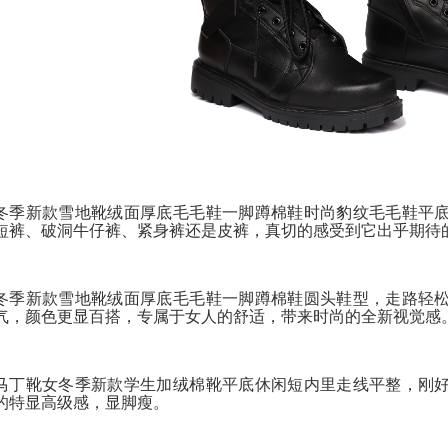
冬季新款雪地靴绒面厚底毛毛鞋一脚蹲棉鞋时尚豹纹毛毛鞋平
短裤、破洞牛仔裤、紧身裤还是皮裤，真切的感受到它出乎期待
冬季新款雪地靴绒面厚底毛毛鞋一脚蹲棉鞋圆头鞋型，走路轻
气，颜色更显百搭，专属于女人的舒适，带来时尚的全新视觉感
马丁靴女冬季新款学生加绒棉靴平底休闲短内里走线平整，刚
的特显高级感，显脚瘦。