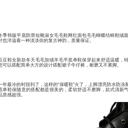
冬季韩版平底防滑短靴淑女毛毛鞋网红面包毛毛蝴蝶结棉鞋绒
时也洋溢着一种淡淡你的复古神韵，质量保证。
豆豆鞋女新款冬天毛毛加绒羊毛平底单鞋保穿起来舒适温暖，
您可以搭配简单大方的设计搭配裙子牛仔裤，耐磨又不累脚。
一年最冷的时段到了，这样的“保暖鞋”火了，上脚漂亮防水防冻
底单鞋保随意的搭配都是很美的，柔软舒适不磨脚，款式清新
品质感超强。