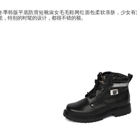
冬季韩版平底防滑短靴淑女毛毛鞋网红面包柔软亲肤，少女有
觉，特别的时髦的设计，都很不错的额。