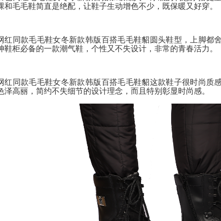
踝和毛毛鞋简直是绝配，让鞋子生动增色不少，既保暖又好穿。
网红同款毛毛鞋女冬新款韩版百搭毛毛鞋貂圆头鞋型，上脚都
神鞋柜必备的一款潮气鞋，个性又不失设计，非常的青春活力。
网红同款毛毛鞋女冬新款韩版百搭毛毛鞋貂这款鞋子很时尚质
色泽高丽，简约不失细节的设计理念，而且特别彰显时尚感。