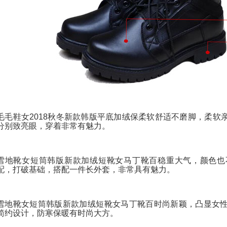
毛毛鞋女2018秋冬新款韩版平底加绒保柔软舒适不磨脚，柔软
分别致亮眼，穿着非常有魅力。
雪地靴女短筒韩版新款加绒短靴女马丁靴百稳重大气，颜色也
配，打破基础，搭配一件长外套，非常具有魅力。
雪地靴女短筒韩版新款加绒短靴女马丁靴百时尚新颖，凸显女
简约设计，防寒保暖有时尚大方。