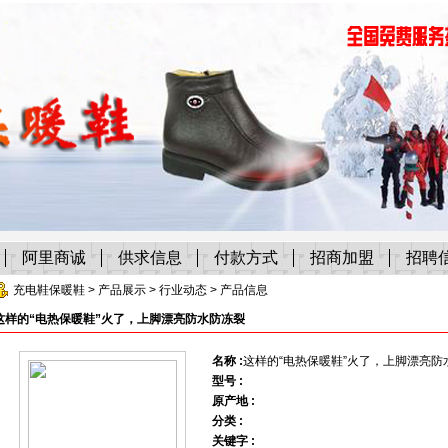
阿里商诚
供求信息
付款方式
招商加盟
招聘
充电鞋保暖鞋
>
产品展示
>
行业动态
> 产品信息
这样的“电热保暖鞋”火了，上脚漂亮防水防冻裂
名称 :
这样的“电热保暖鞋”火了，上脚漂亮防
型号 :
原产地 :
分类 :
关键字 :