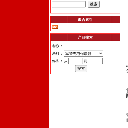
聚合索引
产品搜索
名称 ：
系列 ：
价格 ：
从
到