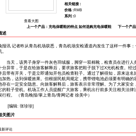
相关链接 :
价格 :
RMB
系列 :
0
查看大图
上一个产品：充电保暖鞋的特点 如何选购充电保暖鞋
下一个产品
描述
晚报讯 记者昨从青岛机场获悉，青岛机场安检通道内发生了这样一件事
机。
当天，该男子身穿一件灰色羽绒服，脚穿一双棉靴，检查员在进行人身
十分异常，于是在给旅客解释后，要求旅客把鞋子脱下过X光机检查。经
并且带有开关，于是立即通知开包员检查鞋子。通过了解得知，原来这名
电加热，达到保暖效果。但根据民航局规定，携带锂电池必须要有明确的
池存在一定安全隐患。向旅客解释后，旅客表示非常理解。为了大家安全
它的鞋子登机。机场工作人员提醒广大旅客，乘机出行前多关注相关法律
误行程。 （青岛晚报/掌上青岛/青网记者 徐美中）
[编辑: 张珍珍]
相关图片
最新评论