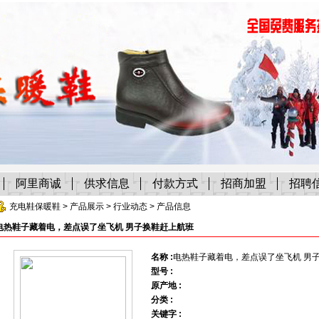
阿里商诚
供求信息
付款方式
招商加盟
招聘
充电鞋保暖鞋
>
产品展示
>
行业动态
> 产品信息
电热鞋子藏着电，差点误了坐飞机 男子换鞋赶上航班
名称 :
电热鞋子藏着电，差点误了坐飞机 男
型号 :
原产地 :
分类 :
关键字 :